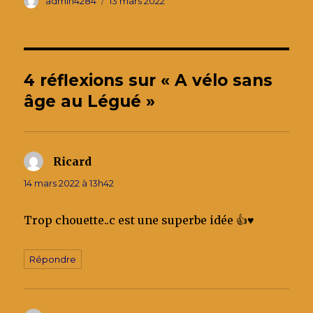
c
it
ai
k
ta
admin4284
13 mars 2022
le
e
te
l
e
g
b
r
dI
er
o
n
4 réflexions sur « A vélo sans
o
âge au Légué »
k
Ricard
dit :
14 mars 2022 à 13h42
Trop chouette..c est une superbe idée 👍♥️
Répondre