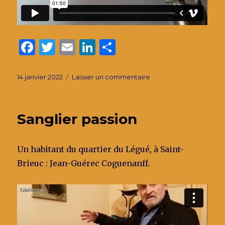
F
T
E
Li
P
a
w
m
n
ar
c
it
ai
k
ta
Publié
sur
14 janvier 2022
Laisser un commentaire
le
Découvrir
e
te
l
e
g
le
b
r
dI
er
quartier
Sanglier passion
du
o
n
Légué
o
:
Un habitant du quartier du Légué, à Saint-
la
k
Cascade
Brieuc : Jean-Guérec Coguenanff.
de
l’Evier