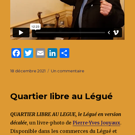
F
T
E
Li
P
a
w
m
n
ar
c
it
ai
k
ta
Publié
sur
18 décembre 2021
Un commentaire
le
Sanglier
e
te
l
e
g
passion
b
r
dI
er
Quartier libre au Légué
o
n
o
QUARTIER LIBRE AU LEGUE, le Légué en version
k
décalée
, un livre-photo de
Pierre-Yves Jouyaux
.
Disponible dans les commerces du Légué et