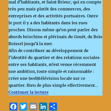
mal d’habitants, et Saint-Brieuc, qui en compte
très peu mais plutôt des commerces, des
entreprises et des activités portuaires. Outre
le port il y a des habitants dans les rues
proches. Disons même qu’on peut parler des
abords briochins et plérinais du Gouët, du Bois
Boissel jusqu’à la mer.
Afin de contribuer au développement de
l’identité du quartier et des relations sociales
entre ses habitants, m’est venue récemment
une ambition, toute simple et raisonnable :
créer une (web)télévision locale sur ce
quartier. Rien de plus simple effectivement…
de « TéléGouët, la télé du Légu
Continuer la lecture
F
T
E
Li
P