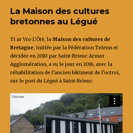
b
r
dI
er
au
La Maison des cultures
Légué
o
n
bretonnes au Légué
o
k
Ti ar Vro L’Ôté, la
Maison des cultures de
Bretagne
, initiée par la Fédération Telenn et
décidée en 2010 par Saint-Brieuc Armor
Agglomération, a vu le jour en 2016, avec la
réhabilitation de l’ancien bâtiment de l’octroi,
sur le port du Légué à Saint-Brieuc.