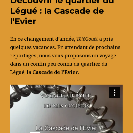
Découvrir le quartier du
o
n
Sky
Légué : la Cascade de
o
l’Evier
k
En ce changement d’année,
TéléGouët
a pris
quelques vacances. En attendant de prochains
reportages, nous vous proposons un voyage
dans un confin peu connu du quartier du
Légué, la
Cascade de l’Evier
.