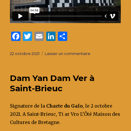
F
T
E
Li
P
a
w
m
n
ar
c
it
ai
k
ta
Publié
sur
22 octobre 2021
Laisser un commentaire
le
La
e
te
l
e
g
Maison
b
r
dI
er
des
Dam Yan Dam Ver à
cultures
o
n
bretonnes
Saint-Brieuc
o
au
Légué
k
Signature de la
Charte du Galo
, le 2 octobre
2021. A Saint-Brieuc, Ti ar Vro L’Ôté Maison des
Cultures de Bretagne.