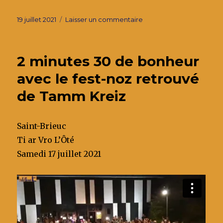
a
w
m
n
ar
c
it
ai
k
ta
Publié
sur
19 juillet 2021
Laisser un commentaire
le
TéléGouët,
e
te
l
e
g
le
b
r
dI
er
teaser
2 minutes 30 de bonheur
o
n
avec le fest-noz retrouvé
o
de Tamm Kreiz
k
Saint-Brieuc
Ti ar Vro L’Ôté
Samedi 17 juillet 2021