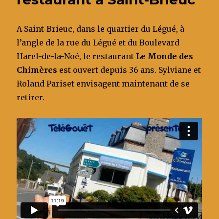
o
Saint-
Brieuc
k
A Saint-Brieuc, dans le quartier du Légué, à
l’angle de la rue du Légué et du Boulevard
Harel-de-la-Noé, le restaurant
Le Monde des
Chimères
est ouvert depuis 36 ans. Sylviane et
Roland Pariset envisagent maintenant de se
retirer.