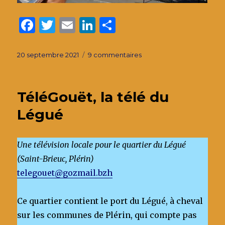
F
T
E
Li
P
a
w
m
n
ar
c
it
ai
k
ta
Publié
sur
20 septembre 2021
9 commentaires
le
36
e
te
l
e
g
ans
b
r
dI
er
de
TéléGouët, la télé du
vie
o
n
d’un
Légué
o
restaurant
à
k
Saint-
Une télévision locale pour le quartier du Légué
Brieuc
(Saint-Brieuc, Plérin)
telegouet@gozmail.bzh
Ce quartier contient le port du Légué, à cheval
sur les communes de Plérin, qui compte pas